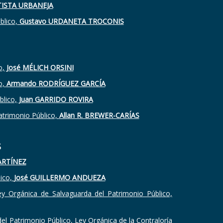
TISTA URBANEJA
blico,
Gustavo URDANETA TROCONIS
o,
José MÉLICH ORSINI
o,
Armando RODRÍGUEZ GARCÍA
blico,
Juan GARRIDO ROVIRA
Patrimonio Público,
Allan R. BREWER-CARÍAS
S
ARTÍNEZ
lico,
José GUILLERMO ANDUEZA
 Ley Orgánica de Salvaguarda del Patrimonio Público,
del Patrimonio Público, Ley Orgánica de la Contraloría