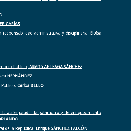
AN
ER-CARÍAS
 responsabilidad administrativa y disciplinaria,
Eloísa
imonio Público,
Alberto ARTEAGA SÁNCHEZ
sca HERNÁNDEZ
 Público,
Carlos BELLO
eclaración jurada de patrimonio y de enriquecimiento
 ORLANDO
al de la República,
Enrique SÁNCHEZ FALCÓN