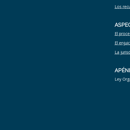
Los recu
ASPE
El proce
El enjui
La juris
APÉN
Ley Org