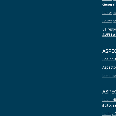
General 
La respo
La respo
La respo
AVELLAN
ASPE
Los deli
Aspectos
Los nuev
ASPE
Las atr
ilícito,
La Ley O