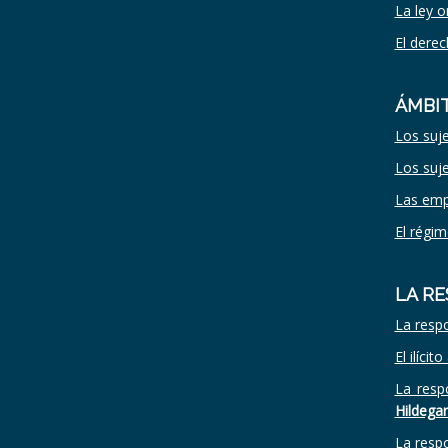
La ley 
El derec
ÁMBIT
Los suje
Los suje
Las empr
El régim
LA R
La respo
El ilíci
La resp
Hildeg
La respo